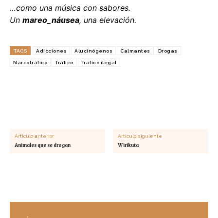
…como una música con sabores.
Un
mareo_náusea
, una elevación.
TAGS
Adicciones
Alucinógenos
Calmantes
Drogas
Narcotráfico
Tráfico
Tráfico ilegal
Artículo anterior
Artículo siguiente
Animales que se drogan
Wirikuta