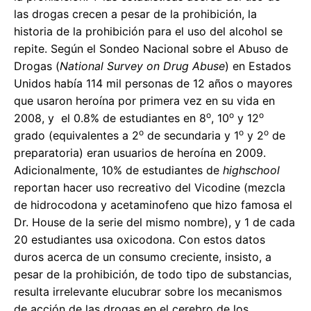
las drogas crecen a pesar de la prohibición, la
historia de la prohibición para el uso del alcohol se
repite. Según el Sondeo Nacional sobre el Abuso de
Drogas (
National Survey on Drug Abuse
) en Estados
Unidos había 114 mil personas de 12 años o mayores
que usaron heroína por primera vez en su vida en
o
o
o
2008, y el 0.8% de estudiantes en 8
, 10
y 12
o
o
o
grado (equivalentes a 2
de secundaria y 1
y 2
de
preparatoria) eran usuarios de heroína en 2009.
Adicionalmente, 10% de estudiantes de
highschool
reportan hacer uso recreativo del Vicodine (mezcla
de hidrocodona y acetaminofeno que hizo famosa el
Dr. House de la serie del mismo nombre), y 1 de cada
20 estudiantes usa oxicodona. Con estos datos
duros acerca de un consumo creciente, insisto, a
pesar de la prohibición, de todo tipo de substancias,
resulta irrelevante elucubrar sobre los mecanismos
de acción de las drogas en el cerebro de los