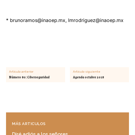
*
brunoramos@inaoep.mx
,
lmrodriguez@inaoep.mx
Artículo anterior
Artículo siguiente
Número 80: Ciberseguridad
Agenda octubre 2018
MÁS ARTICULOS
Diré adiós a los señores