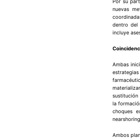
Por su par
nuevas met
coordinada
dentro del
incluye ase
Coincidenc
Ambas inici
estrategias
farmacéuti
materializ
sustitución
la formació
choques ex
nearshoring
Ambos plane