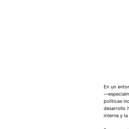
En un entor
—especialm
políticas i
desarrollo 
interna y l