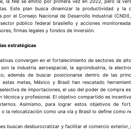
te, la NIB se emitió por primera vez en 2022, pero la ve
as. Este plan busca dinamizar la productividad y la di
s por el Consejo Nacional de Desarrollo Industrial (CNDI
 sector público federal brasileño y acciones monitoread
sores, firmas legales y fondos de inversión.
ias estratégicas
ativas convergen en el fortalecimiento de sectores de al
 son la industria aeroespacial, la agroindustria, la elect
co; además de buscar posicionarse dentro de las princ
ar estas metas, México y Brasil han rescatado herramien
 selectiva de importaciones, el uso del poder de compra es
n técnica y profesional. El objetivo compartido es incentiva
ternos. Asimismo, para lograr estos objetivos de forta
 o la relocalización como una vía y Brasil lo define como ne
s buscan desburocratizar y facilitar el comercio exterior, p