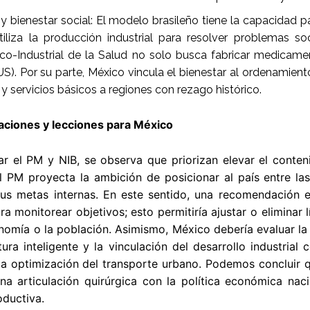
 y bienestar social: El modelo brasileño tiene la capacidad 
tiliza la producción industrial para resolver problemas soc
o-Industrial de la Salud no solo busca fabricar medicamen
S). Por su parte, México vincula el bienestar al ordenamiento t
 y servicios básicos a regiones con rezago histórico.
iones y lecciones para México
ar el PM y NIB, se observa que priorizan elevar el conten
el PM proyecta la ambición de posicionar al país entre l
sus metas internas. En este sentido, una recomendación e
ra monitorear objetivos; esto permitiría ajustar o eliminar l
nomía o la población. Asimismo, México debería evaluar la
ura inteligente y la vinculación del desarrollo industrial
 la optimización del transporte urbano. Podemos concluir
na articulación quirúrgica con la política económica nac
oductiva.