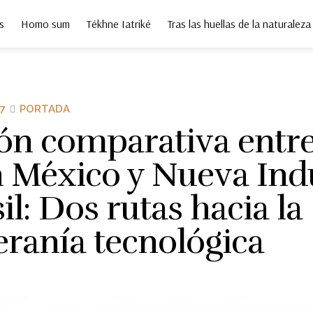
s
Homo sum
Tékhne Iatriké
Tras las huellas de la naturaleza
7
PORTADA
ón comparativa entre
n México y Nueva Ind
il: Dos rutas hacia la
eranía tecnológica