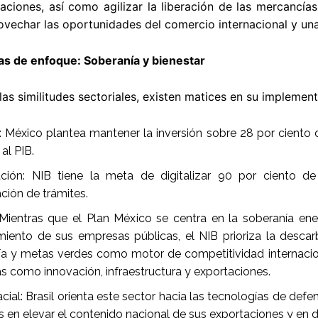
aciones, así como agilizar la liberación de las mercancía
vechar las oportunidades del comercio internacional y una
as de enfoque: Soberanía y bienestar
las similitudes sectoriales, existen matices en su implement
n: México plantea mantener la inversión sobre 28 por ciento 
al PIB.
zación: NIB tiene la meta de digitalizar 90 por ciento 
ación de trámites.
 Mientras que el Plan México se centra en la soberanía ene
imiento de sus empresas públicas, el NIB prioriza la desca
ía y metas verdes como motor de competitividad internaciona
as como innovación, infraestructura y exportaciones.
ial: Brasil orienta este sector hacia las tecnologías de def
 en elevar el contenido nacional de sus exportaciones y en di