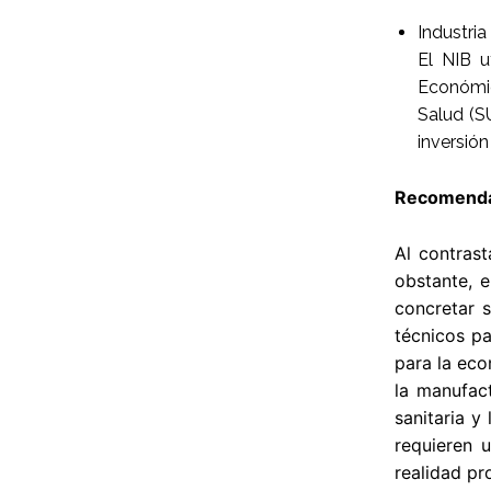
Industria
El NIB u
Económic
Salud (SU
inversión
Recomendac
Al contrast
obstante, 
concretar 
técnicos pa
para la eco
la manufact
sanitaria y
requieren u
realidad pr