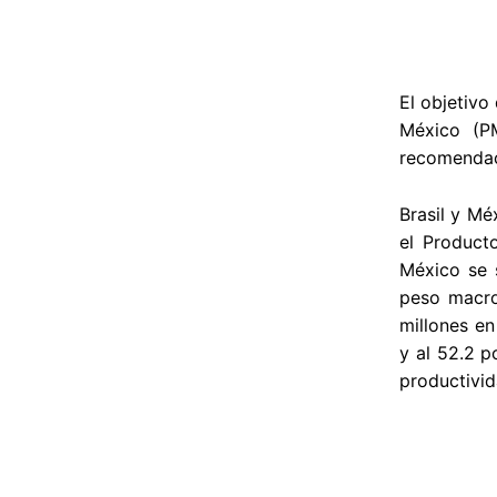
El objetivo
México (PM
recomendaci
Brasil y Mé
el Producto
México se s
peso macro
millones en
y al 52.2 p
productivid