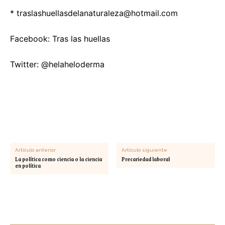
*
traslashuellasdelanaturaleza@hotmail.com
Facebook: Tras las huellas
Twitter: @helaheloderma
Artículo anterior
Artículo siguiente
La política como ciencia o la ciencia
Precariedad laboral
en política